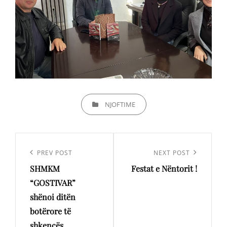
CATEGORIES
NJOFTIME
Lëvizje
te
Previous
PREV POST
Next
NEXT POST
postimet
SHMKM
Festat e Nëntorit !
Post
Post
“GOSTIVAR”
shënoi ditën
botërore të
shkencës.