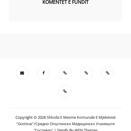
KOMENTET E FUNDIT
Copyright © 2026
Shkolla E Mesme Komunale E Mjekësisë
"Gostivar"/Средно Општинско Медицинско Училиште
"гостивар"
|
Signify By
WEN Themes