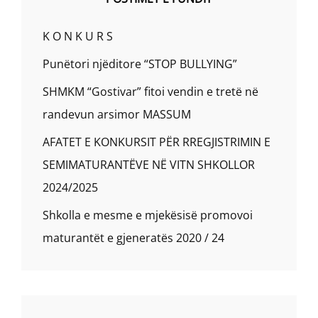
K O N K U R S
Punëtori njëditore “STOP BULLYING”
SHMKM “Gostivar” fitoi vendin e tretë në
randevun arsimor MASSUM
AFATET E KONKURSIT PËR RREGJISTRIMIN E
SEMIMATURANTËVE NË VITN SHKOLLOR
2024/2025
Shkolla e mesme e mjekësisë promovoi
maturantët e gjeneratës 2020 / 24