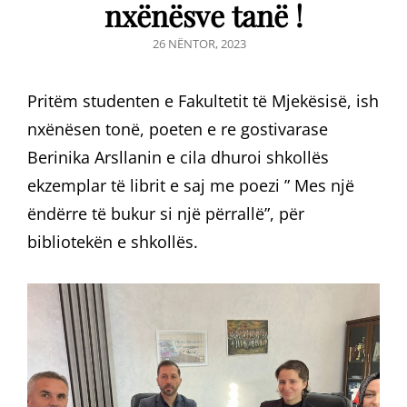
nxënësve tanë !
POSTED
26 NËNTOR, 2023
ON
Pritëm studenten e Fakultetit të Mjekësisë, ish
nxënësen tonë, poeten e re gostivarase
Berinika Arsllanin e cila dhuroi shkollës
ekzemplar të librit e saj me poezi ” Mes një
ëndërre të bukur si një përrallë”, për
bibliotekën e shkollës.