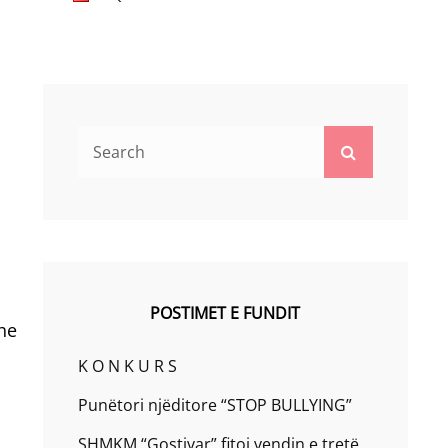
Search
Search
for:
POSTIMET E FUNDIT
he
K O N K U R S
Punëtori njëditore “STOP BULLYING”
SHMKM “Gostivar” fitoi vendin e tretë