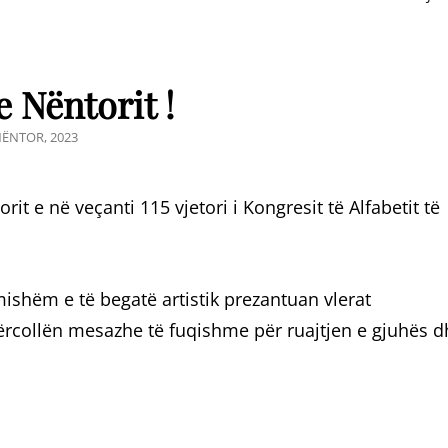
e Nëntorit !
TED
NËNTOR, 2023
 e në veçanti 115 vjetori i Kongresit të Alfabetit të
ishëm e të begatë artistik prezantuan vlerat
përcollën mesazhe të fuqishme për ruajtjen e gjuhës d