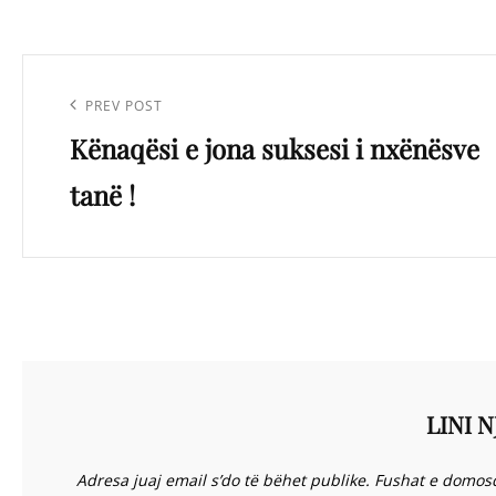
Lëvizje
te
Previous
PREV POST
postimet
Kënaqësi e jona suksesi i nxënësve
Post
tanë !
LINI N
Adresa juaj email s’do të bëhet publike.
Fushat e domos