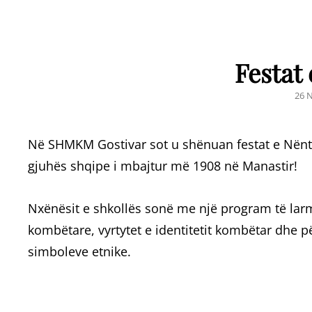
Festat 
POS
26 
ON
Në SHMKM Gostivar sot u shënuan festat e Nëntorit
gjuhës shqipe i mbajtur më 1908 në Manastir!
Nxënësit e shkollës sonë me një program të larm
kombëtare, vyrtytet e identitetit kombëtar dhe 
simboleve etnike.