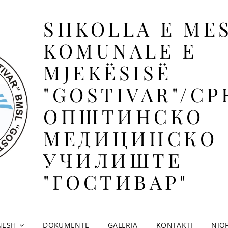
SHKOLLA E ME
KOMUNALE E
MJEKËSISË
"GOSTIVAR"/С
ОПШТИНСКО
МЕДИЦИНСКО
УЧИЛИШТЕ
"ГОСТИВАР"
NESH
DOKUMENTE
GALERIA
KONTAKTI
NJO