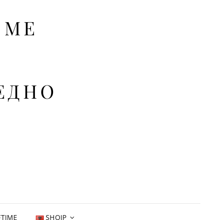
SME
РЕДНО
FTIME
SHQIP