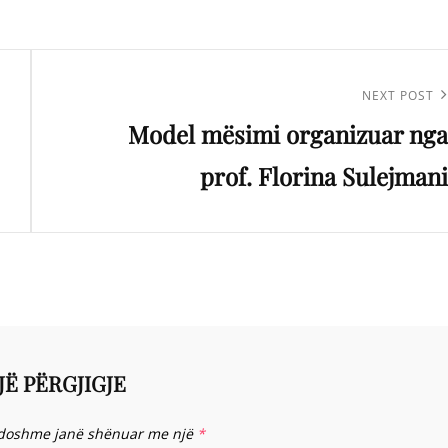
Next
NEXT POST
Model mësimi organizuar nga
Post
prof. Florina Sulejmani
JË PËRGJIGJE
doshme janë shënuar me një
*