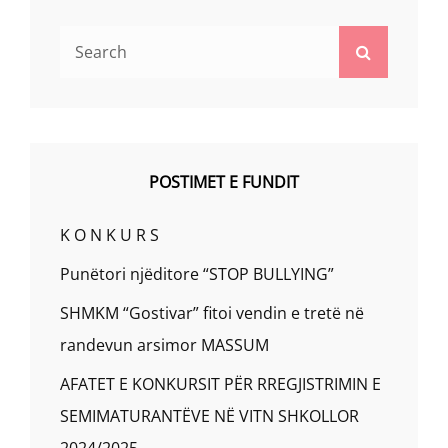
Search
Search
for:
POSTIMET E FUNDIT
K O N K U R S
Punëtori njëditore “STOP BULLYING”
SHMKM “Gostivar” fitoi vendin e tretë në
randevun arsimor MASSUM
AFATET E KONKURSIT PËR RREGJISTRIMIN E
SEMIMATURANTËVE NË VITN SHKOLLOR