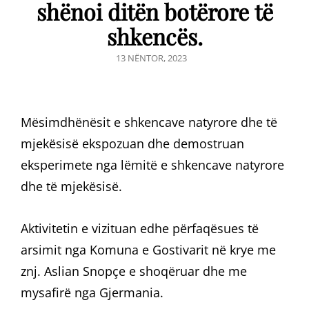
shënoi ditën botërore të
shkencës.
POSTED
13 NËNTOR, 2023
ON
Mësimdhënësit e shkencave natyrore dhe të
mjekësisë ekspozuan dhe demostruan
eksperimete nga lëmitë e shkencave natyrore
dhe të mjekësisë.
Aktivitetin e vizituan edhe përfaqësues të
arsimit nga Komuna e Gostivarit në krye me
znj. Aslian Snopçe e shoqëruar dhe me
mysafirë nga Gjermania.