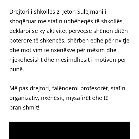
Drejtori i shkollës z. Jeton Sulejmani i
shoqëruar me stafin udhëheqës të shkollës,
deklaroi se ky aktivitet përveçse shënon ditën
botërore
të shkencës, shërben edhe për nxitje
dhe motivim të nxënësve për mësim dhe
njëkohësisht dhe mësimdhësit i motivon për
punë.
Më pas drejtori, falënderoi profesorët, stafin
organizativ, nxënësit, mysafirët dhe të
pranishmit!