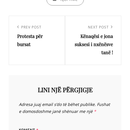
Lëvizje
te
Previous
PREV POST
Next
NEXT POST
postimet
Protesta për
Kënaqësi e jona
Post
Post
bursat
suksesi i nxënësve
tanë !
LINI NJË PËRGJIGJE
Adresa juaj email s’do të bëhet publike.
Fushat
e domosdoshme janë shënuar me një
*