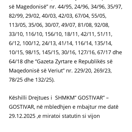
së Magedonisë” nr. 44/95, 24/96, 34/96, 35/97,
82/99, 29/02, 40/03, 42/03, 67/04, 55/05,
113/05, 35/06, 30/07, 49/07, 81/08, 92/08,
33/10, 116/10, 156/10, 18/11, 42/11, 51/11,
6/12, 100/12, 24/13, 41/14, 116/14, 135/14,
10/15, 98/15, 145/15, 30/16, 127/16, 67/17 dhe
64/18 dhe “Gazeta Zyrtare e Republikës së
Maqedonisë së Veriut” nr. 229/20, 269/23,
78/25 dhe 132/25).
Këshilli Drejtues i SHMKM” GOSTIVAR” –
GOSTIVAR, në mbledhjen e mbajtur me datë
29.12.2025 ,e miratoi statutin si vijon