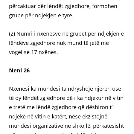
përcaktuar për lëndët zgjedhore, formohen
grupe për ndjekjen e tyre.
(2) Numri i nxënësve në grupet për ndjekjen e
lëndëve zgjedhore nuk mund të jetë më i
vogël se 17 nxënës.
Neni 26
Nxënësi ka mundësi ta ndryshojë njërën ose
të dy lëndët zgjedhore që i ka ndjekur në vitin
e tretë me lëndë zgjedhore që dëshiron t’i
ndjekë në vitin e katërt, nëse ekzistojnë
mundësi organizative në shkollë, përkatësisht