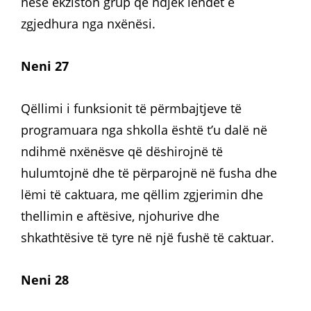
nëse ekziston grup që ndjek lëndët e
zgjedhura nga nxënësi.
Neni 27
Qëllimi i funksionit të përmbajtjeve të
programuara nga shkolla është t’u dalë në
ndihmë nxënësve që dëshirojnë të
hulumtojnë dhe të përparojnë në fusha dhe
lëmi të caktuara, me qëllim zgjerimin dhe
thellimin e aftësive, njohurive dhe
shkathtësive të tyre në një fushë të caktuar.
Neni 28