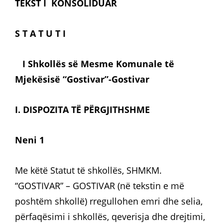
TEKST I KONSOLIDUAR
S T A T U T I
I Shkollës së Mesme Komunale të
Mjekësisë “Gostivar”-Gostivar
I. DISPOZITA TË PËRGJITHSHME
Neni 1
Me këtë Statut të shkollës, SHMKM.
“GOSTIVAR” – GOSTIVAR (në tekstin e më
poshtëm shkollë) rregullohen emri dhe selia,
përfaqësimi i shkollës, qeverisja dhe drejtimi,