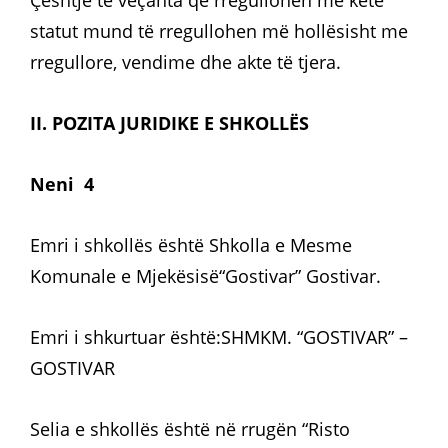
Çështje të veçanta që rregullohen me këtë
statut mund të rregullohen më hollësisht me
rregullore, vendime dhe akte të tjera.
II. POZITA JURIDIKE E SHKOLLËS
Neni 4
Emri i shkollës është Shkolla e Mesme
Komunale e Mjekësisë“Gostivar” Gostivar.
Emri i shkurtuar është:SHMKM. “GOSTIVAR” –
GOSTIVAR
Selia e shkollës është në rrugën “Risto