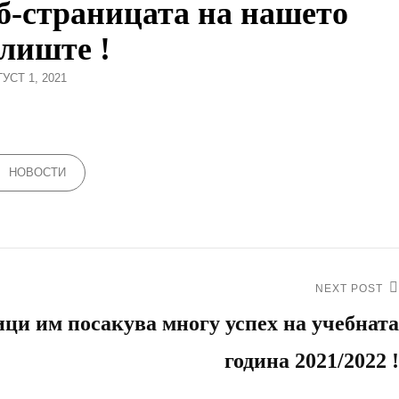
еб-страницата на нашето
лиште !
STED
УСТ 1, 2021
GORIES
НОВОСТИ
NEXT POST
ци им посакува многу успех на учебната
година 2021/2022 !