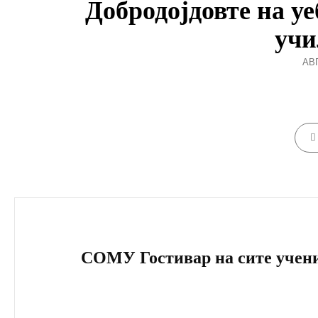
Добродојдовте на у
учи
PO
АВГ
ON
CATE
Навигација
на
Next
напис
Post
СОМУ Гостивар на сите учени