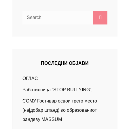
Search
Search
for:
ПОСЛЕДНИ ОБЈАВИ
ОГЛАС
Работилница “STOP BULLYING”,
СОМУ Гостивар освои трето место
(најдобар штанд) во образованиот
рандеву MASSUM