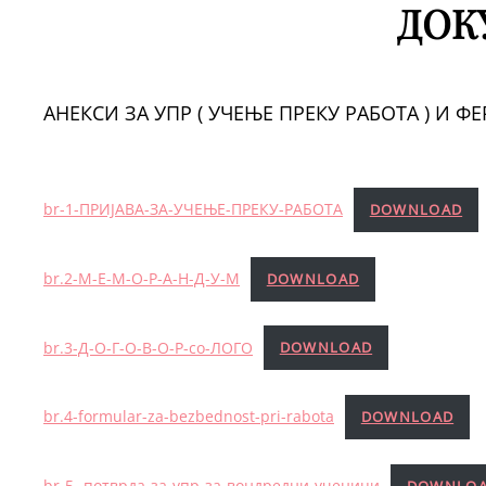
ДОК
АНЕКСИ ЗА УПР ( УЧЕЊЕ ПРЕКУ РАБОТА ) И Ф
br-1-ПРИЈАВА-ЗА-УЧЕЊЕ-ПРЕКУ-РАБОТА
DOWNLOAD
br.2-М-Е-М-О-Р-А-Н-Д-У-М
DOWNLOAD
br.3-Д-О-Г-О-В-О-Р-со-ЛОГО
DOWNLOAD
br.4-formular-za-bezbednost-pri-rabota
DOWNLOAD
br-5.-потврда-за-упр-за-вондредни-ученици
DOWNLO