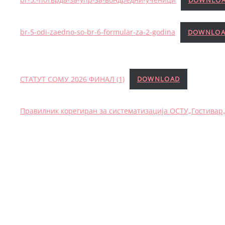
br-5-odi-zaedno-so-br-6-formular-za-2-godina
DOWNLO
СТАТУТ СОМУ 2026 ФИНАЛ (1)
DOWNLOAD
Правилник корегиран за систематизација ОСТУ„Гостивар