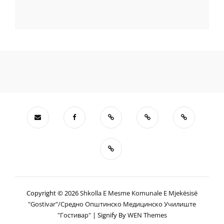
Copyright © 2026
Shkolla E Mesme Komunale E Mjekësisë
"Gostivar"/Средно Општинско Медицинско Училиште
"гостивар"
|
Signify By
WEN Themes