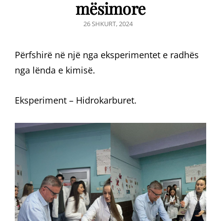
mësimore
POSTED
26 SHKURT, 2024
ON
Përfshirë në një nga eksperimentet e radhës
nga lënda e kimisë.
Eksperiment – Hidrokarburet.