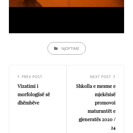
CATEGORIES
NJOFTIME
Lëvizje
te
Previous
PREV POST
Next
NEXT POST
postimet
Vizatimi i
Shkolla e mesme e
Post
Post
morfologjisë së
mjekësisë
dhëmbëve
promovoi
maturantët e
gjeneratës 2020 /
24