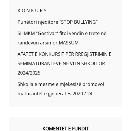
K O N K U R S
Punëtori njëditore “STOP BULLYING”
SHMKM “Gostivar” fitoi vendin e tretë në
randevun arsimor MASSUM
AFATET E KONKURSIT PËR RREGJISTRIMIN E
SEMIMATURANTËVE NË VITN SHKOLLOR
2024/2025
Shkolla e mesme e mjekësisë promovoi
maturantët e gjeneratës 2020 / 24
KOMENTET E FUNDIT