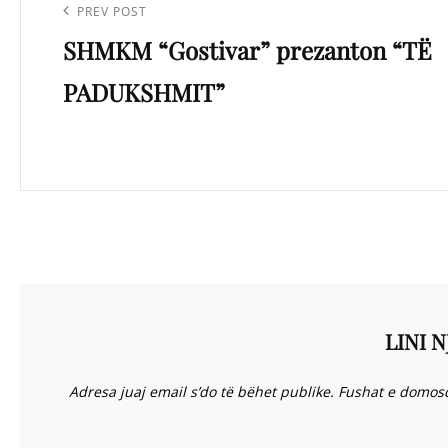
te
Previous
PREV POST
postimet
SHMKM “Gostivar” prezanton “TË
Post
PADUKSHMIT”
LINI N
Adresa juaj email s’do të bëhet publike.
Fushat e domos