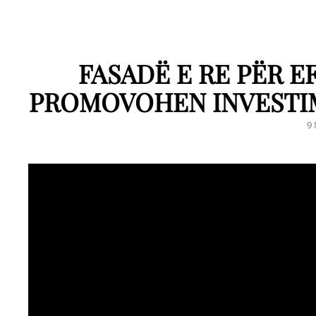
FASADË E RE PËR E
PROMOVOHEN INVESTIM
P
9
O