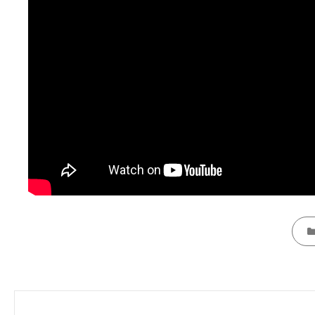
CATE
Lëvizje