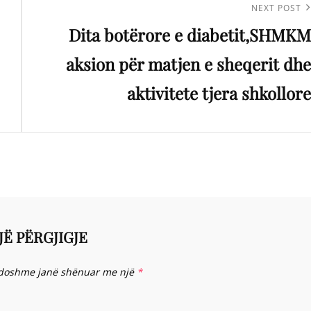
Next
NEXT POST
Dita botërore e diabetit,SHMKM
Post
aksion për matjen e sheqerit dhe
aktivitete tjera shkollore
JË PËRGJIGJE
doshme janë shënuar me një
*