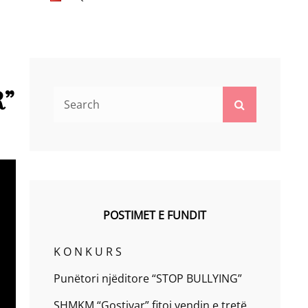
R”
Search
Search
for:
POSTIMET E FUNDIT
K O N K U R S
Punëtori njëditore “STOP BULLYING”
SHMKM “Gostivar” fitoi vendin e tretë