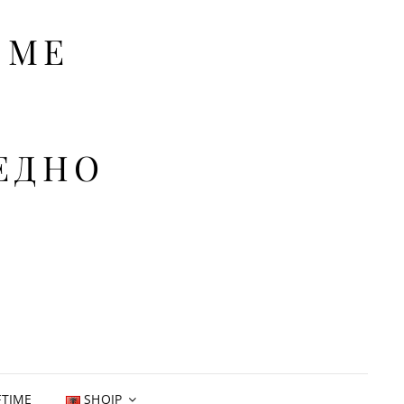
SME
РЕДНО
FTIME
SHQIP