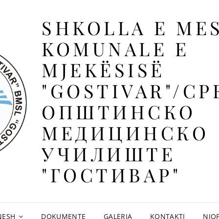
SHKOLLA E ME
KOMUNALE E
MJEKËSISË
"GOSTIVAR"/С
ОПШТИНСКО
МЕДИЦИНСКО
УЧИЛИШТЕ
"ГОСТИВАР"
NESH
DOKUMENTE
GALERIA
KONTAKTI
NJO