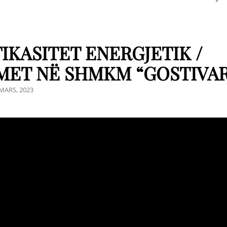
FIKASITET ENERGJETIK /
ET NË SHMKM “GOSTIVA
OSTED
 MARS, 2023
N