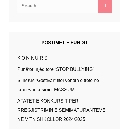
Search
Search
for:
POSTIMET E FUNDIT
K O N K U R S
Punëtori njëditore “STOP BULLYING”
SHMKM “Gostivar” fitoi vendin e tretë në
randevun arsimor MASSUM
AFATET E KONKURSIT PËR
RREGJISTRIMIN E SEMIMATURANTËVE
NË VITN SHKOLLOR 2024/2025