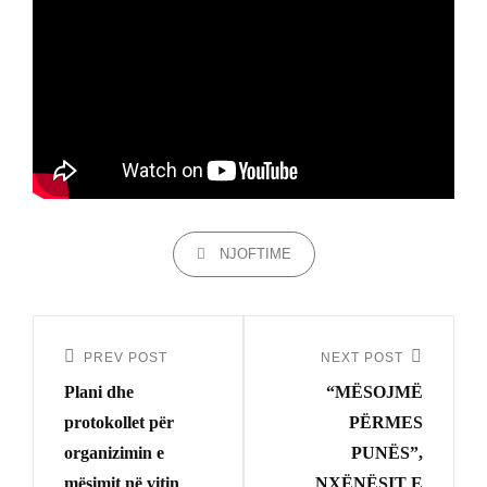
CATEGORIES
NJOFTIME
Lëvizje
te
PREV POST
NEXT POST
Previous
Next
postimet
Plani dhe
“MËSOJMË
Post
Post
protokollet për
PËRMES
organizimin e
PUNËS”,
mësimit në vitin
NXËNËSIT E