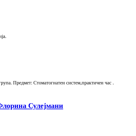
ја.
група. Предмет: Стоматогнатен систем,практичен час .
.Флорина Сулејмани