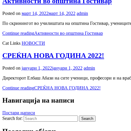
Активности во општина Гостивар
Posted on
март 14, 2022
март 14, 2022
admin
По скринингот во училиштата на општина Гостивар, учениците 
Continue reading
Активности во општина Гостивар
Cat Links
НОВОСТИ
СРЕЌНА НОВА ГОДИНА 2022!
Posted on
јануари 1, 2022
јануари 1, 2022
admin
Директорот Елбаш Абази на сите ученици, професори и на враб
Continue reading
СРЕЌНА НОВА ГОДИНА 2022!
Навигација на написи
Постари написи
Search for:
Search