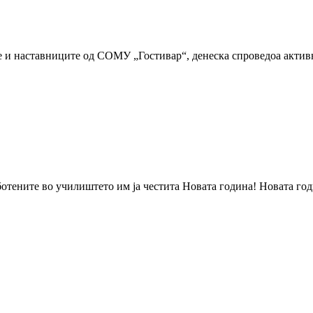
и наставниците од СОМУ „Гостивар“, денеска спроведоа активно
отените во училиштето им ја честита Новата година! Новата год