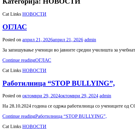
Категорија:
НОВОСТИ
Cat Links
НОВОСТИ
ОГЛАС
Posted on
април 21, 2026
април 21, 2026
admin
За запишување ученици во јавните средни училишта за учебна
Continue reading
ОГЛАС
Cat Links
НОВОСТИ
Работилница “STOP BULLYING”,
Posted on
октомври 29, 2024
октомври 29, 2024
admin
На 28.10.2024 година се одржа работилница со учениците од
Continue reading
Работилница “STOP BULLYING”,
Cat Links
НОВОСТИ