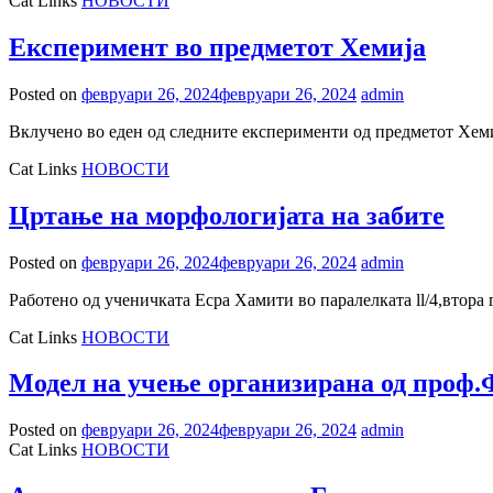
Cat Links
НОВОСТИ
Експеримент во предметот Хемија
Posted on
февруари 26, 2024
февруари 26, 2024
admin
Вклучено во еден од следните експерименти од предметот Хеми
Cat Links
НОВОСТИ
Цртање на морфологијата на забите
Posted on
февруари 26, 2024
февруари 26, 2024
admin
Работено од ученичката Есра Хамити во паралелката ll/4,втора 
Cat Links
НОВОСТИ
Модел на учење организирана од проф
Posted on
февруари 26, 2024
февруари 26, 2024
admin
Cat Links
НОВОСТИ