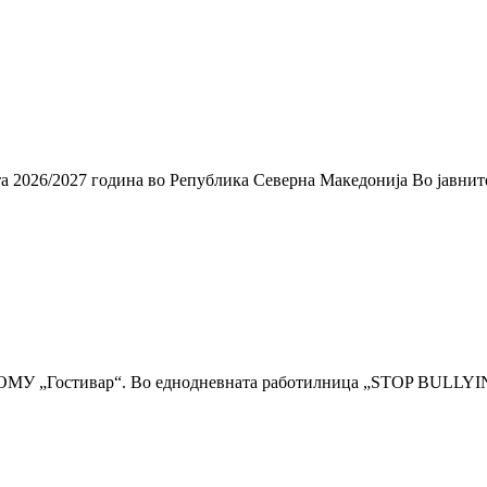
та 2026/2027 година во Република Северна Македонија Во јавнит
 СОМУ „Гостивар“. Во еднодневната работилница „STOP BULLYI