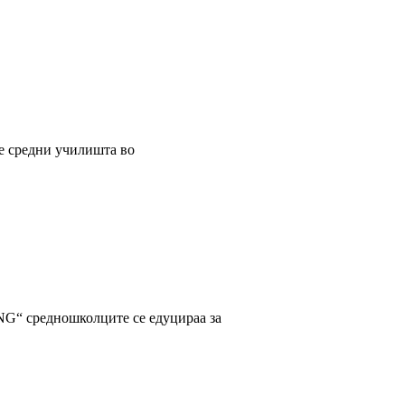
е средни училишта во
NG“ средношколците се едуцираа за